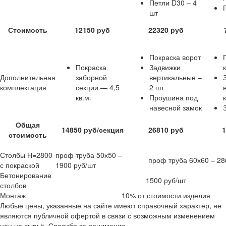
Петли D30 – 4
шт
Стоимость
12150 руб
22320 руб
Покраска ворот
Покраска
Задвижки
Дополнительная
заборной
вертикальные –
комплектация
секции — 4,5
2 шт
кв.м.
Проушина под
навесной замок
Общая
14850 руб/секция
26810 руб
1
стоимость
Столбы Н=2800
проф труба 50х50 –
проф труба 60х60 – 28
с покраской
1900 руб/шт
Бетонирование
1500 руб/шт
столбов
Монтаж
10% от стоимости изделия
Любые цены, указанные на сайте имеют справочный характер, не
являются публичной офертой в связи с возможным изменением
цен на сырьё. Спасибо за понимание.