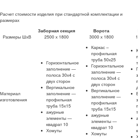
Расчет стоимости изделия при стандартной комплектации и
размерах
Заборная секция
Ворота
Размеры ШхВ
2500 х 1800
3000 х 1800
1
Каркас –
профильная
труба 50х25
Горизонтальное
Горизонтальное
заполнение —
заполнение —
полоса 30х4 с
полоса 30х4 с
двух сторон
двух сторон
Вертикальное
Вертикальное
Материал
заполнение —
заполнение —
изготовления
профильная
профильная
труба 15х15
труба 15х15
ажурные
ажурные
элементы —
элементы —
квадрат 10
квадрат 10
Хомуты
Хомуты