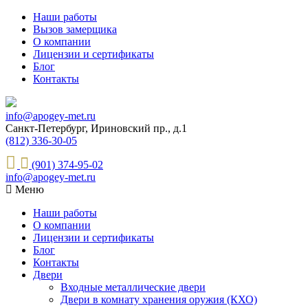
Наши работы
Вызов замерщика
О компании
Лицензии и сертификаты
Блог
Контакты
info@apogey-met.ru
Санкт-Петербург, Ириновский пр., д.1
(812) 336-30-05
(901) 374-95-02
info@apogey-met.ru
Меню
Наши работы
О компании
Лицензии и сертификаты
Блог
Контакты
Двери
Входные металлические двери
Двери в комнату хранения оружия (КХО)