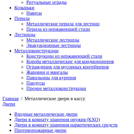
Ритуальные ограды
Козырьки
Навесы
Перила
Металлические перила для лестниц
Перила из нержавеющей стали
Лестницы
Металлические лестницы
Эвакуационные лестницы
Металлоконструкции
Конструкции из нержавеющей стали
Короба металлические для кондиционеров
Ограждения для мусорных контейнеров
Жаровни и мангалы
Павильоны для курения
Пандусы
Прочие металлоконструкции
Главная
/
Металлические двери в кассу
Двери
Входные металлические двери
Двери в комнату хранения оружия (КХО)
Двери в комнату хранения наркотических средств
Противопожарные двери