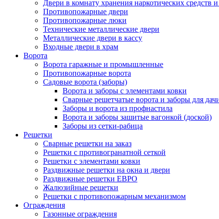
Двери в комнату хранения наркотических средств 
Противопожарные двери
Противопожарные люки
Технические металлические двери
Металлические двери в кассу
Входные двери в храм
Ворота
Ворота гаражные и промышленные
Противопожарные ворота
Садовые ворота (заборы)
Ворота и заборы с элементами ковки
Сварные решетчатые ворота и заборы для дач
Заборы и ворота из профнастила
Ворота и заборы зашитые вагонкой (доской)
Заборы из сетки-рабица
Решетки
Сварные решетки на заказ
Решетки с противогранатной сеткой
Решетки с элементами ковки
Раздвижные решетки на окна и двери
Раздвижные решетки ЕВРО
Жалюзийные решетки
Решетки с противопожарным механизмом
Ограждения
Газонные ограждения