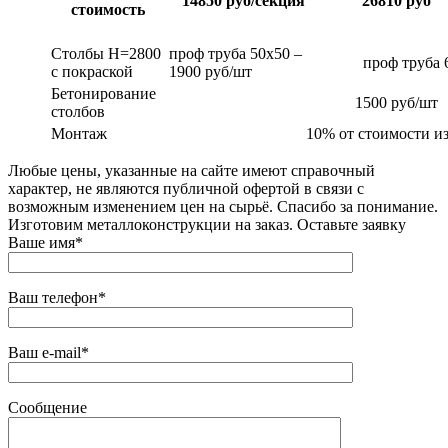
14850 руб/секция
26810 руб
стоимость
Столбы Н=2800
проф труба 50х50 –
проф труба 
с покраской
1900 руб/шт
Бетонирование
1500 руб/шт
столбов
Монтаж
10% от стоимости и
Любые цены, указанные на сайте имеют справочный
характер, не являются публичной офертой в связи с
возможным изменением цен на сырьё. Спасибо за понимание.
Изготовим металлоконструкции на заказ. Оставьте заявку
Ваше имя*
Ваш телефон*
Ваш e-mail*
Сообщение