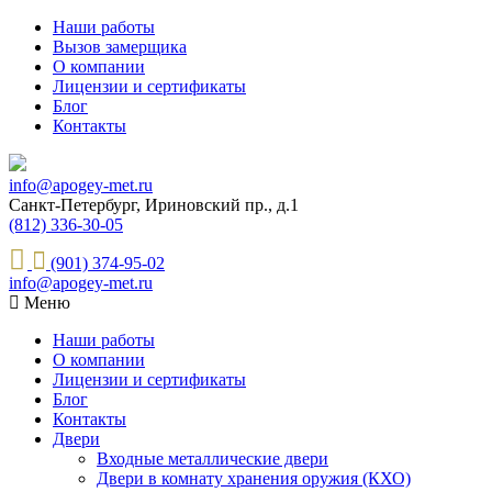
Наши работы
Вызов замерщика
О компании
Лицензии и сертификаты
Блог
Контакты
info@apogey-met.ru
Санкт-Петербург, Ириновский пр., д.1
(812) 336-30-05
(901) 374-95-02
info@apogey-met.ru
Меню
Наши работы
О компании
Лицензии и сертификаты
Блог
Контакты
Двери
Входные металлические двери
Двери в комнату хранения оружия (КХО)