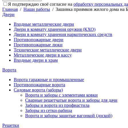
Я подтверждаю своё согласие на
обработку персональных д
Главная
/
Наши работы
/
Зашивка приямков жилого дома на Ба
Двери
Входные металлические двери
Двери в комнату хранения оружия (КХО)
Двери в комнату хранения наркотических средств
Противопожарные двери
Противопожарные люки
Технические металлические двери
Металлические двери в кассу
Входные двери в храм
Ворота
Ворота гаражные и промышленные
Противопожарные ворота
Садовые ворота (заборы)
Ворота и заборы с элементами ковки
Сварные решетчатые ворота и заборы для дачи
Заборы и ворота из профнастила
Заборы из сетки-рабица
Ворота и заборы зашитые вагонкой (доской)
Решетки