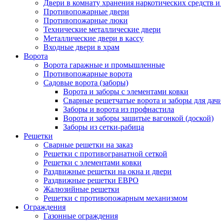
Двери в комнату хранения наркотических средств 
Противопожарные двери
Противопожарные люки
Технические металлические двери
Металлические двери в кассу
Входные двери в храм
Ворота
Ворота гаражные и промышленные
Противопожарные ворота
Садовые ворота (заборы)
Ворота и заборы с элементами ковки
Сварные решетчатые ворота и заборы для дач
Заборы и ворота из профнастила
Ворота и заборы зашитые вагонкой (доской)
Заборы из сетки-рабица
Решетки
Сварные решетки на заказ
Решетки с противогранатной сеткой
Решетки с элементами ковки
Раздвижные решетки на окна и двери
Раздвижные решетки ЕВРО
Жалюзийные решетки
Решетки с противопожарным механизмом
Ограждения
Газонные ограждения