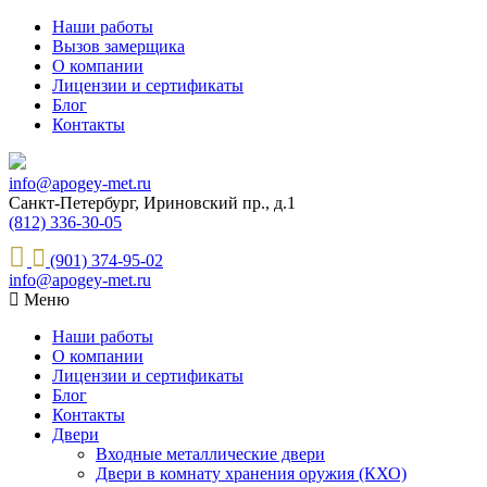
Наши работы
Вызов замерщика
О компании
Лицензии и сертификаты
Блог
Контакты
info@apogey-met.ru
Санкт-Петербург, Ириновский пр., д.1
(812) 336-30-05
(901) 374-95-02
info@apogey-met.ru
Меню
Наши работы
О компании
Лицензии и сертификаты
Блог
Контакты
Двери
Входные металлические двери
Двери в комнату хранения оружия (КХО)