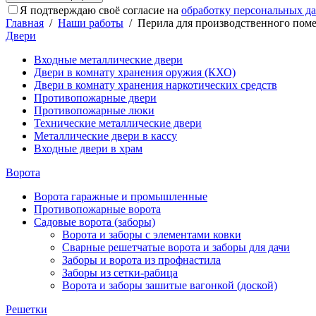
Я подтверждаю своё согласие на
обработку персональных д
Главная
/
Наши работы
/
Перила для производственного пом
Двери
Входные металлические двери
Двери в комнату хранения оружия (КХО)
Двери в комнату хранения наркотических средств
Противопожарные двери
Противопожарные люки
Технические металлические двери
Металлические двери в кассу
Входные двери в храм
Ворота
Ворота гаражные и промышленные
Противопожарные ворота
Садовые ворота (заборы)
Ворота и заборы с элементами ковки
Сварные решетчатые ворота и заборы для дачи
Заборы и ворота из профнастила
Заборы из сетки-рабица
Ворота и заборы зашитые вагонкой (доской)
Решетки