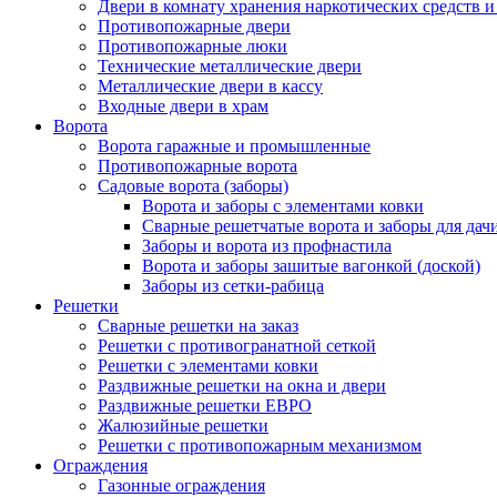
Двери в комнату хранения наркотических средств 
Противопожарные двери
Противопожарные люки
Технические металлические двери
Металлические двери в кассу
Входные двери в храм
Ворота
Ворота гаражные и промышленные
Противопожарные ворота
Садовые ворота (заборы)
Ворота и заборы с элементами ковки
Сварные решетчатые ворота и заборы для дач
Заборы и ворота из профнастила
Ворота и заборы зашитые вагонкой (доской)
Заборы из сетки-рабица
Решетки
Сварные решетки на заказ
Решетки с противогранатной сеткой
Решетки с элементами ковки
Раздвижные решетки на окна и двери
Раздвижные решетки ЕВРО
Жалюзийные решетки
Решетки с противопожарным механизмом
Ограждения
Газонные ограждения