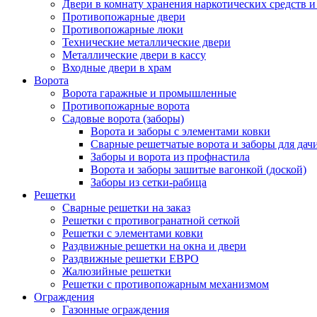
Двери в комнату хранения наркотических средств 
Противопожарные двери
Противопожарные люки
Технические металлические двери
Металлические двери в кассу
Входные двери в храм
Ворота
Ворота гаражные и промышленные
Противопожарные ворота
Садовые ворота (заборы)
Ворота и заборы с элементами ковки
Сварные решетчатые ворота и заборы для дач
Заборы и ворота из профнастила
Ворота и заборы зашитые вагонкой (доской)
Заборы из сетки-рабица
Решетки
Сварные решетки на заказ
Решетки с противогранатной сеткой
Решетки с элементами ковки
Раздвижные решетки на окна и двери
Раздвижные решетки ЕВРО
Жалюзийные решетки
Решетки с противопожарным механизмом
Ограждения
Газонные ограждения