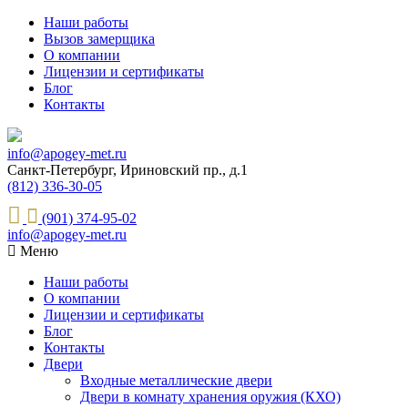
Наши работы
Вызов замерщика
О компании
Лицензии и сертификаты
Блог
Контакты
info@apogey-met.ru
Санкт-Петербург, Ириновский пр., д.1
(812) 336-30-05
(901) 374-95-02
info@apogey-met.ru
Меню
Наши работы
О компании
Лицензии и сертификаты
Блог
Контакты
Двери
Входные металлические двери
Двери в комнату хранения оружия (КХО)