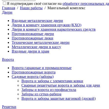
Я подтверждаю своё согласие на
обработку персональных д
Главная
/
Наши работы
/
Мангальный комплекс
Двери
Входные металлические двери
Двери в комнату хранения оружия (КХО)
Двери в комнату хранения наркотических средств
Противопожарные двери
Противопожарные люки
Технические металлические двери
Металлические двери в кассу
Входные двери в храм
Ворота
Ворота гаражные и промышленные
Противопожарные ворота
Садовые ворота (заборы)
Ворота и заборы с элементами ковки
Сварные решетчатые ворота и заборы для дачи
Заборы и ворота из профнастила
Заборы из сетки-рабица
Ворота и заборы зашитые вагонкой (доской)
Решетки