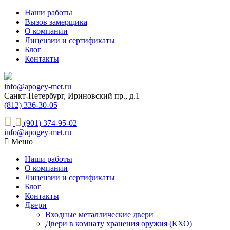
Наши работы
Вызов замерщика
О компании
Лицензии и сертификаты
Блог
Контакты
info@apogey-met.ru
Санкт-Петербург, Ириновский пр., д.1
(812) 336-30-05
(901) 374-95-02
info@apogey-met.ru
Меню
Наши работы
О компании
Лицензии и сертификаты
Блог
Контакты
Двери
Входные металлические двери
Двери в комнату хранения оружия (КХО)