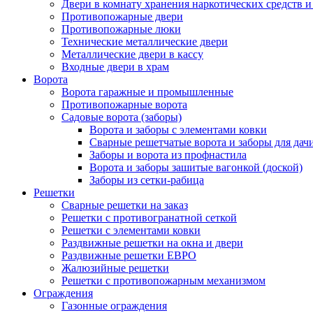
Двери в комнату хранения наркотических средств 
Противопожарные двери
Противопожарные люки
Технические металлические двери
Металлические двери в кассу
Входные двери в храм
Ворота
Ворота гаражные и промышленные
Противопожарные ворота
Садовые ворота (заборы)
Ворота и заборы с элементами ковки
Сварные решетчатые ворота и заборы для дач
Заборы и ворота из профнастила
Ворота и заборы зашитые вагонкой (доской)
Заборы из сетки-рабица
Решетки
Сварные решетки на заказ
Решетки с противогранатной сеткой
Решетки с элементами ковки
Раздвижные решетки на окна и двери
Раздвижные решетки ЕВРО
Жалюзийные решетки
Решетки с противопожарным механизмом
Ограждения
Газонные ограждения