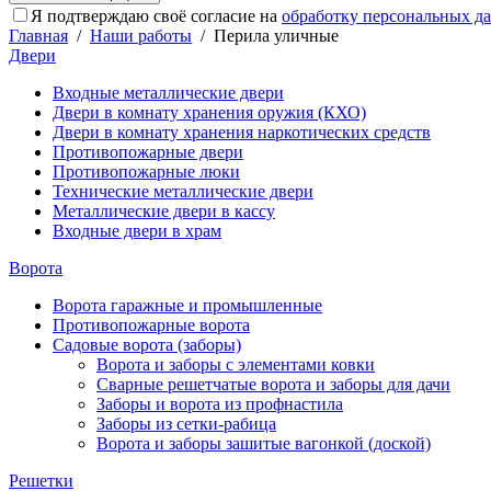
Я подтверждаю своё согласие на
обработку персональных д
Главная
/
Наши работы
/
Перила уличные
Двери
Входные металлические двери
Двери в комнату хранения оружия (КХО)
Двери в комнату хранения наркотических средств
Противопожарные двери
Противопожарные люки
Технические металлические двери
Металлические двери в кассу
Входные двери в храм
Ворота
Ворота гаражные и промышленные
Противопожарные ворота
Садовые ворота (заборы)
Ворота и заборы с элементами ковки
Сварные решетчатые ворота и заборы для дачи
Заборы и ворота из профнастила
Заборы из сетки-рабица
Ворота и заборы зашитые вагонкой (доской)
Решетки